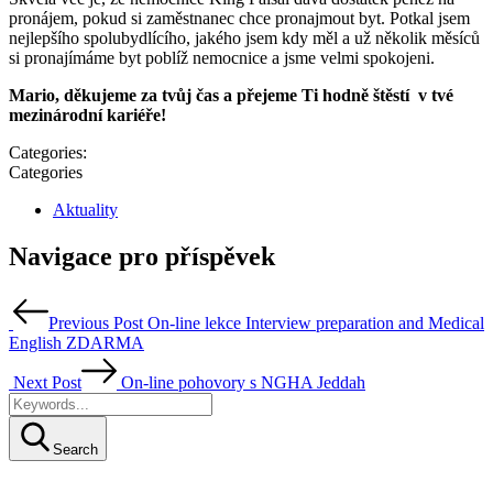
pronájem, pokud si zaměstnanec chce pronajmout byt. Potkal jsem
nejlepšího spolubydlícího, jakého jsem kdy měl a už několik měsíců
si pronajímáme byt poblíž nemocnice a jsme velmi spokojeni.
Mario, děkujeme za tvůj čas a přejeme Ti hodně štěstí v tvé
mezinárodní kariéře!
Categories:
Categories
Aktuality
Navigace pro příspěvek
Previous Post
On-line lekce Interview preparation and Medical
English ZDARMA
Next Post
On-line pohovory s NGHA Jeddah
Search