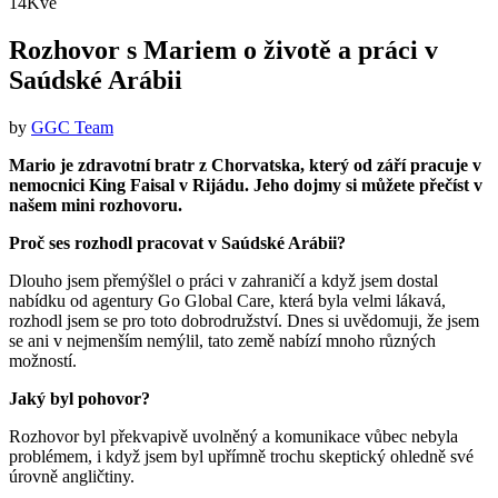
14
Kvě
Rozhovor s Mariem o životě a práci v
Saúdské Arábii
by
GGC Team
Mario je zdravotní bratr z Chorvatska, který od září pracuje v
nemocnici King Faisal v Rijádu. Jeho dojmy si můžete přečíst v
našem mini rozhovoru.
Proč ses rozhodl pracovat v Saúdské Arábii?
Dlouho jsem přemýšlel o práci v zahraničí a když jsem dostal
nabídku od agentury Go Global Care, která byla velmi lákavá,
rozhodl jsem se pro toto dobrodružství. Dnes si uvědomuji, že jsem
se ani v nejmenším nemýlil, tato země nabízí mnoho různých
možností.
Jaký byl pohovor?
Rozhovor byl překvapivě uvolněný a komunikace vůbec nebyla
problémem, i když jsem byl upřímně trochu skeptický ohledně své
úrovně angličtiny.