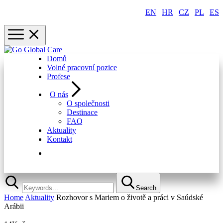
EN
|
HR
|
CZ
|
PL
|
ES
Domů
Volné pracovní pozice
Profese
O nás
O společnosti
Destinace
FAQ
Aktuality
Kontakt
Rychlá registrace
Search
Home
Aktuality
Rozhovor s Mariem o životě a práci v Saúdské
Arábii