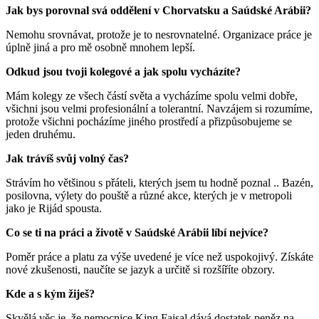
Jak bys porovnal svá oddělení v Chorvatsku a Saúdské Arábii?
Nemohu srovnávat, protože je to nesrovnatelné. Organizace práce je
úplně jiná a pro mě osobně mnohem lepší.
Odkud jsou tvoji kolegové a jak spolu vycházíte?
Mám kolegy ze všech částí světa a vycházíme spolu velmi dobře,
všichni jsou velmi profesionální a tolerantní. Navzájem si rozumíme,
protože všichni pocházíme jiného prostředí a přizpůsobujeme se
jeden druhému.
Jak trávíš svůj volný čas?
Strávím ho většinou s přáteli, kterých jsem tu hodně poznal .. Bazén,
posilovna, výlety do pouště a různé akce, kterých je v metropoli
jako je Rijád spousta.
Co se ti na práci a životě v Saúdské Arábii líbí nejvíce?
Poměr práce a platu za výše uvedené je více než uspokojivý. Získáte
nové zkušenosti, naučíte se jazyk a určitě si rozšíříte obzory.
Kde a s kým žiješ?
Skvělá věc je, že nemocnice King Faisal dává dostatek peněz na