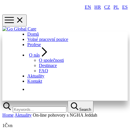
EN
|
HR
|
CZ
|
PL
|
ES
Domů
Volné pracovní pozice
Profese
O nás
O společnosti
Destinace
FAQ
Aktuality
Kontakt
Rychlá registrace
Search
Home
Aktuality
On-line pohovory s NGHA Jeddah
1
Čvn