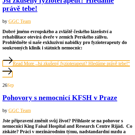
Jsi zkušený fyzioterapeut? Hledáme
právě tebe!
by
GGC Team
Dobré jméno evropského a zvláště českého lázeňství a
rehabilitace otevírá dveře v zemích Perského zálivu.
Prohlédněte si naše exkluzivní nabídky pro fyzioterapeuty do
soukromých klinik i státních nemocnic:
Read More
„Jsi zkušený fyzioterapeut? Hledáme právě tebe!“
26
Srp
Pohovory s nemocnicí KFSH v Praze
by
GGC Team
Jste připraveni změnit svůj život? Přihlaste se na pohovor s
nemocnicí King Faisal Hospital and Research Centre Rijád. Co
získáte? Práci v mezinárodním týmu, nadstandardní mzdu a