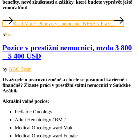
benefity, nové zkušenosti a zážitky, které budete vyprávět ještě
vnoučatům!
Read More
„Pohovory s nemocnicí KFSH v Praze“
5
Srp
Pozice v prestižní nemocnici, mzda 3 800
– 5 400 USD
by
GGC Team
Uvažujete o pracovní změně a chcete se posunout kariérně i
finančně? Zkuste práci v prestižní státní nemocnici v Saúdské
Arábii.
Aktuální volné pozice:
Pediatric Oncology
Adult Hematology / BMT
Medical Oncology ward Male
Medical Oncology ward Female