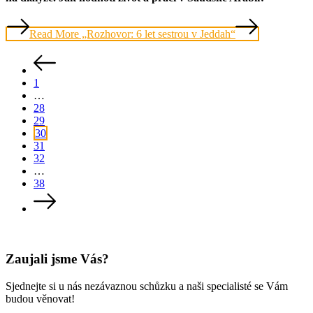
Read More
„Rozhovor: 6 let sestrou v Jeddah“
1
…
28
29
30
31
32
…
38
Zaujali jsme Vás?
Sjednejte si u nás nezávaznou schůzku a naši specialisté se Vám
budou věnovat!