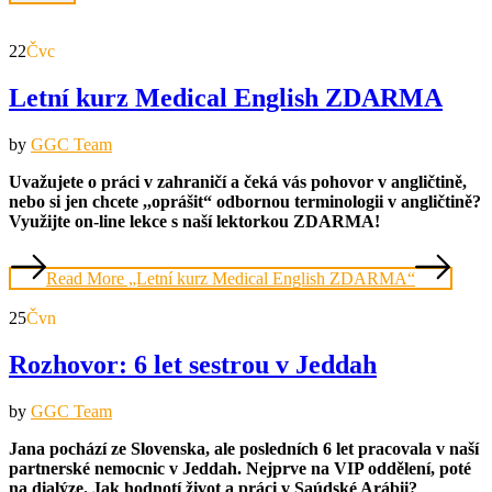
22
Čvc
Letní kurz Medical English ZDARMA
by
GGC Team
Uvažujete o práci v zahraničí a čeká vás pohovor v angličtině,
nebo si jen chcete ,,oprášit“ odbornou terminologii v angličtině?
Využijte on-line lekce s naší lektorkou ZDARMA!
Read More
„Letní kurz Medical English ZDARMA“
25
Čvn
Rozhovor: 6 let sestrou v Jeddah
by
GGC Team
Jana pochází ze Slovenska, ale posledních 6 let pracovala v naší
partnerské nemocnic v Jeddah. Nejprve na VIP oddělení, poté
na dialýze. Jak hodnotí život a práci v Saúdské Arábii?