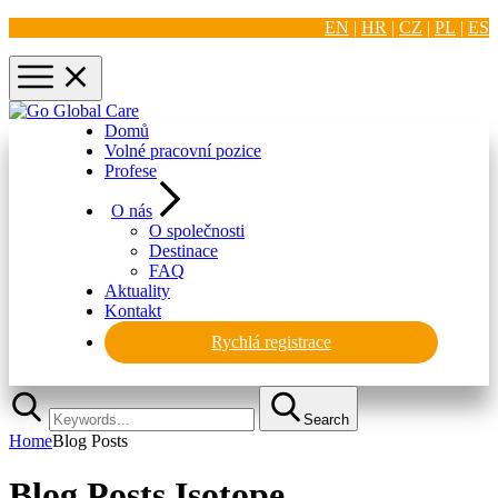
EN
|
HR
|
CZ
|
PL
|
ES
Domů
Volné pracovní pozice
Profese
O nás
O společnosti
Destinace
FAQ
Aktuality
Kontakt
Rychlá registrace
Search
Home
Blog Posts
Blog Posts Isotope