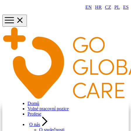
EN
|
HR
|
CZ
|
PL
|
ES
Domů
Volné pracovní pozice
Profese
O nás
O společnosti