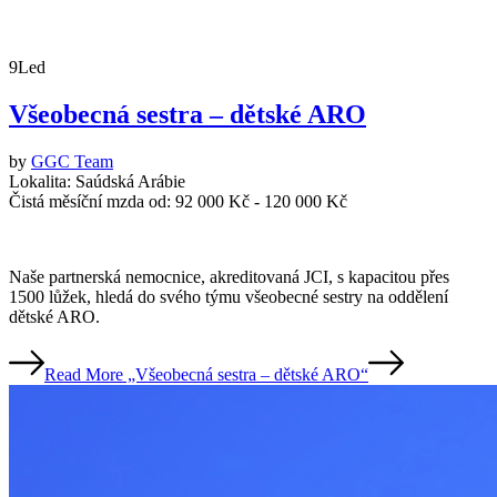
9
Led
Všeobecná sestra – dětské ARO
by
GGC Team
Lokalita:
Saúdská Arábie
Čistá měsíční mzda od:
92 000 Kč - 120 000 Kč
Naše partnerská nemocnice, akreditovaná JCI, s kapacitou přes
1500 lůžek, hledá do svého týmu všeobecné sestry na oddělení
dětské ARO.
Read More
„Všeobecná sestra – dětské ARO“