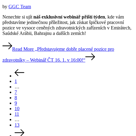
by
GGC Team
Nenechte si ujít
náš exklusivní webinář příští týden
, kde vám
představíme jedinečnou příležitost, jak získat špičkové pracovní
pozice ve vysoce ceněných zdravotnických zařízeních v Emirátech,
Saúdské Arábii, Bahrajnu a dalších zemích!
Read More
„Představujeme dobře placené pozice pro
zdravotníky – Webinář ČT 16. 1. v 16:00!“
1
…
7
8
9
10
11
…
13