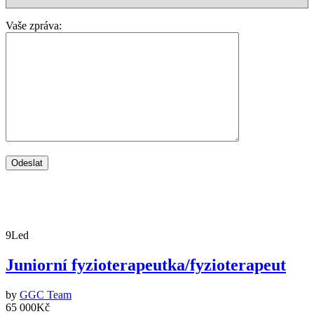
Vaše zpráva:
9
Led
Juniorní fyzioterapeutka/fyzioterapeut
by
GGC Team
65 000Kč