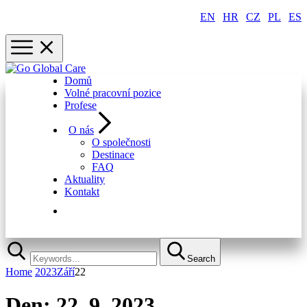
EN
|
HR
|
CZ
|
PL
|
ES
Domů
Volné pracovní pozice
Profese
O nás
O společnosti
Destinace
FAQ
Aktuality
Kontakt
Rychlá registrace
Search
Home
2023
Září
22
Den:
22. 9. 2023