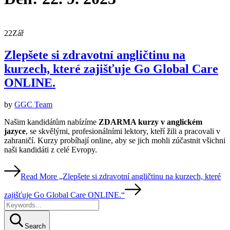
22
Zář
Zlepšete si zdravotní angličtinu na
kurzech, které zajišťuje Go Global Care
ONLINE.
by
GGC Team
Našim kandidátům nabízíme
ZDARMA kurzy v anglickém
jazyce
, se skvělými, profesionálními lektory, kteří žili a pracovali v
zahraničí. Kurzy probíhají online, aby se jich mohli zúčastnit všichni
naši kandidáti z celé Evropy.
Read More
„Zlepšete si zdravotní angličtinu na kurzech, které
zajišťuje Go Global Care ONLINE.“
Search