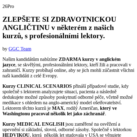
26
Pro
ZLEPŠETE SI ZDRAVOTNICKOU
ANGLIČTINU v některém z našich
kurzů, s profesionálními lektory.
by
GGC Team
Našim kandidátům nabízíme
ZDARMA kurzy v anglickém
jazyce
, se skvělými, profesionálními lektory, kteří žili a pracovali v
zahraničí. Kurzy probíhají online, aby se jich mohli zúčastnit všichni
naši kandidáti z celé Evropy.
Kurzy CLINICAL SCENARIOS
přináší případové studie, kdy
společně s lektorem analyzujete situaci, pacienta a následně
dedukujete možné způsoby poskytnutí odborné péče, včetně možné
medikace s ohledem na anglo-americký model ošetřovatelství.
Lektorem těchto kurzů je
MAX
, rodilý Američan,
který ve
Washingtonu pracoval několik let jako záchranář
.
Kurzy MEDICAL ENGLISH
jsou zaměřené na osvěžení a
upevnění si základní, slovní, odborné zásoby. Společně s lektorkou
HEDVIKOU
, která několik let studovala v USA se věnujete