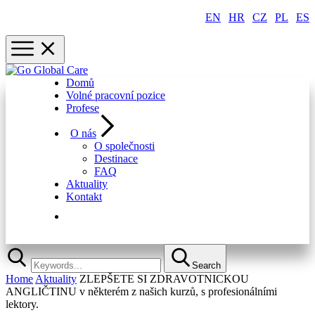
EN
|
HR
|
CZ
|
PL
|
ES
Domů
Volné pracovní pozice
Profese
O nás
O společnosti
Destinace
FAQ
Aktuality
Kontakt
Rychlá registrace
Search
Home
Aktuality
ZLEPŠETE SI ZDRAVOTNICKOU
ANGLIČTINU v některém z našich kurzů, s profesionálními
lektory.