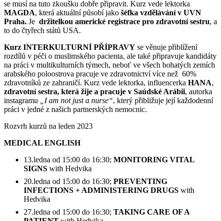
se musí na tuto zkoušku dobře připravit. Kurz vede lektorka
MAGDA
, která aktuální působí jako
šéfka vzdělávání v UVN
Praha.
Je
držitelkou americké registrace pro zdravotní sestru
, a
to do čtyřech států USA.
Kurz INTERKULTURNÍ PŘÍPRAVY
se věnuje přiblížení
rozdílů v péči o muslimského pacienta, ale také připravuje kandidáty
na práci v multikulturních týmech, neboť ve všech bohatých zemích
arabského poloostrova pracuje ve zdravotnictví více než 60%
zdravotníků ze zahraničí. Kurz vede lektorka, influencerka
HANA
,
zdravotní sestra, která žije a pracuje v Saúdské Arábii
, autorka
instagramu
„I am not just a nurse“
, který přibližuje její každodenní
práci v jedné z našich partnerských nemocnic.
Rozvrh kurzů na leden 2023
MEDICAL ENGLISH
13.ledna od 15:00 do 16:30;
MONITORING VITAL
SIGNS
with Hedvika
20.ledna od 15:00 do 16:30;
PREVENTING
INFECTIONS
+
ADMINISTERING DRUGS
with
Hedvika
27.ledna od 15:00 do 16:30;
TAKING CARE OF A
PATIENT
with Hedvika