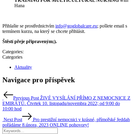
TRAINING FOR MULTICULTURAL NURSING
with
Hana
Přihlašte se prostřednictvím
info@goglobalcare.eu
; pošlete email s
termínem kurzu, na který se chcete přihlásit.
Štěstí přeje připraveným;).
Categories:
Categories
Aktuality
Navigace pro příspěvek
Previous Post
ŽIVÉ VYSÍLÁNÍ PŘÍMO Z NEMOCNICE Z
EMIRÁTŮ. Čtvrtek 10. listopadu/novembra 2022; od 9:00 do
10:00 hod
Next Post
Pro prestižní nemocnici v krásné, přímořské Jeddah
pořádáme 8.února, 2023 ONLINE pohovory!