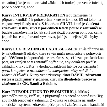
tématům jako je monitorování základních funkcí, prevence infekcí,
péče o pacienta, apod.
Kurzy INTERVIEW PREPARATION
jsou zaměřené na
přípravu kandidátů k pohovorům, které se tak moc liší od toho, na
co jsme zvyklí tady u nás. S lektorkou
SILVIÍ
, která je
zkušená
zdravotní sestra, žijící v posledních letech pouze v zahraničí
se
budete zaměřovat na to, jak správně složit pracovní pohovor, čemu
je potřeba se u pohovorů vyvarovat, jaké jsou nejčastější chyby,
apod.
Kurzy ECG READING & LAB ASSESSMENT
vás připraví na
ty nejodbornější otázky, které se vás může nemocnice u pohovorů
ptát. Většinou je doporučujeme sestrám se specializací pro kritickou
péči, od kterých se v zahraničí vyžaduje, aby dokázaly přečíst
základní křivky EKG, vyhodnotit základní lab rozbor pacienta (
pozn. kompetence rozhodování a interpretace vždy náleží, i v
zahraničí lékaři
). Kurzy vede zkušený lektor
DAVID, zdravotní
sestra a záchranář v jednom
, který má
dlouholeté pracovní
zkušenosti z ČR, Saudi a Británie
.
Kurz INTRODUCTION TO PROMETRIC
je klíčový
především pro ty, kteří se již připravují na složení odborné zkoušky,
aby mohli pracovat v zahraničí. Zkouška je založena na anglo-
americkém systému zdravotní péče, proto i zkušení a znalí kandidáti