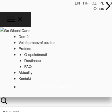
EN
|
HR
|
CZ
|
PL
|
ES
O nás
Domů
Volné pracovní pozice
Profese
O společnosti
Destinace
FAQ
Aktuality
Kontakt
Rychlá registrace