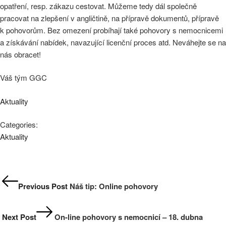
opatření, resp. zákazu cestovat. Můžeme tedy dál společně
pracovat na zlepšení v angličtině, na přípravě dokumentů, přípravě
k pohovorům. Bez omezení probíhají také pohovory s nemocnicemi
a získávání nabídek, navazující licenční proces atd. Neváhejte se na
nás obracet!
Váš tým GGC
Tags
Aktuality
Categories:
Categories
Aktuality
Navigace
pro
Previous Post
Náš tip: Online pohovory
příspěvek
Next Post
On-line pohovory s nemocnicí – 18. dubna