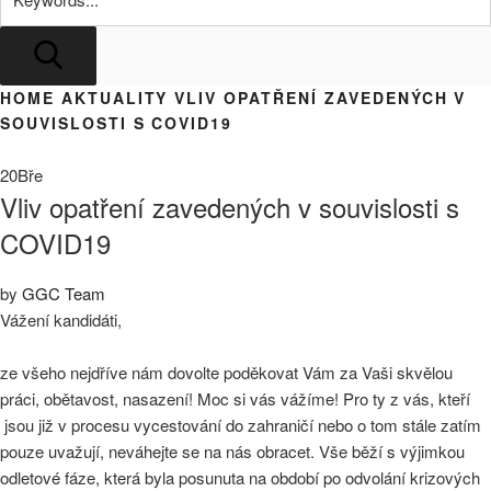
Search
HOME
AKTUALITY
VLIV OPATŘENÍ ZAVEDENÝCH V
SOUVISLOSTI S COVID19
20
Bře
Vliv opatření zavedených v souvislosti s
COVID19
by
GGC Team
Vážení kandidáti,
ze všeho nejdříve nám dovolte poděkovat Vám za Vaši skvělou
práci, obětavost, nasazení! Moc si vás vážíme!
Pro ty z vás, kteří
jsou již v procesu vycestování do zahraničí nebo o tom stále zatím
pouze uvažují, neváhejte se na nás obracet. Vše běží s výjimkou
odletové fáze, která byla posunuta na období po odvolání krizových