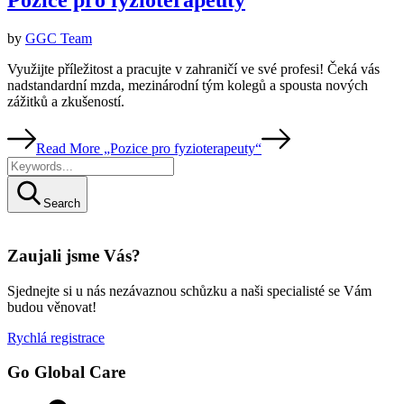
Pozice pro fyzioterapeuty
by
GGC Team
Využijte příležitost a pracujte v zahraničí ve své profesi! Čeká vás
nadstandardní mzda, mezinárodní tým kolegů a spousta nových
zážitků a zkušeností.
Read More
„Pozice pro fyzioterapeuty“
Search
Zaujali jsme Vás?
Sjednejte si u nás nezávaznou schůzku a naši specialisté se Vám
budou věnovat!
Rychlá registrace
Go Global Care