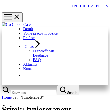
EN
|
HR
|
CZ
|
PL
|
ES
Domů
Volné pracovní pozice
Profese
O nás
O společnosti
Destinace
FAQ
Aktuality
Kontakt
Rychlá registrace
Search
Home
Tag: "fyzioterapeut"
Štítek:
fyzioterapeut