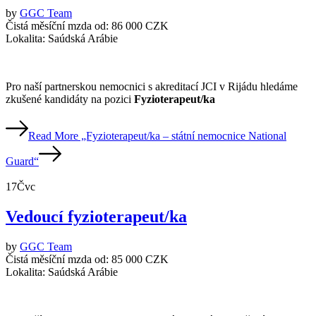
by
GGC Team
Čistá měsíční mzda od:
86 000 CZK
Lokalita:
Saúdská Arábie
Pro naší partnerskou nemocnici s akreditací JCI v Rijádu hledáme
zkušené kandidáty na pozici
Fyzioterapeut/ka
Read More
„Fyzioterapeut/ka – státní nemocnice National
Guard“
17
Čvc
Vedoucí fyzioterapeut/ka
by
GGC Team
Čistá měsíční mzda od:
85 000 CZK
Lokalita:
Saúdská Arábie